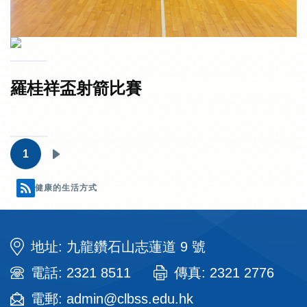
羅桂祥盃射箭比賽
Pagination
1
下
一
健康的生活方式
頁
地址: 九龍鑽石山志蓮道 9 號
電話: 2321 8511
傳真: 2321 2776
電郵: admin@clbss.edu.hk