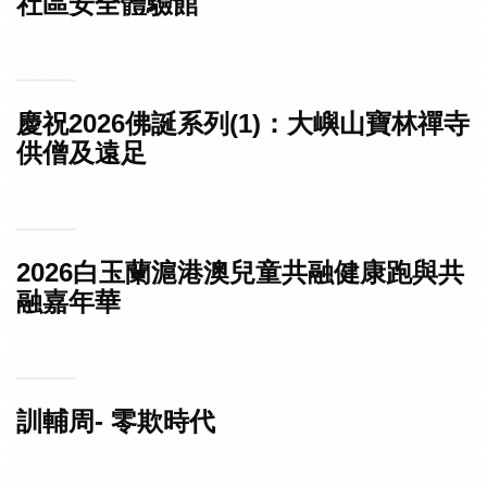
社區安全體驗館
慶祝2026佛誕系列(1)：大嶼山寶林禪寺
供僧及遠足
2026白玉蘭滬港澳兒童共融健康跑與共
融嘉年華
訓輔周- 零欺時代