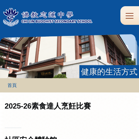
移至主內容
Main
學
生
家
校
圖
校
eClass
navi
習
涯
校
友
書
園
支
規
合
專
館
頻
援
劃
作
區
道
健康的生活方式
導
首頁
航
連
2025-26素食達人烹飪比賽
結