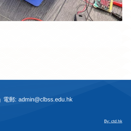
電郵: admin@clbss.edu.hk
By: ctd.hk