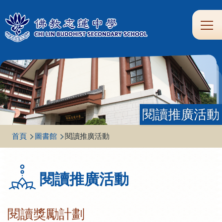
移至主內容
Main
學
生
家
校
圖
校
eClass
navi
習
涯
校
友
書
園
支
規
合
專
館
頻
援
劃
作
區
道
閱讀推廣活動
導
首頁
圖書館
閱讀推廣活動
航
連
閱讀推廣活動
結
閱讀獎勵計劃