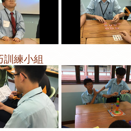
巧訓練小組