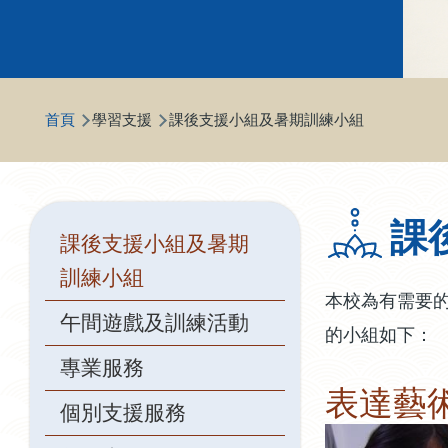
導
首頁
學習支援
課後支援小組及暑期訓練小組
航
連
結
Main
課
課後支援小組及暑期
navigation
訓練小組
本校為有需要
午間遊戲及訓練活動
的小組如下：
專業服務
表達藝
個別支援服務