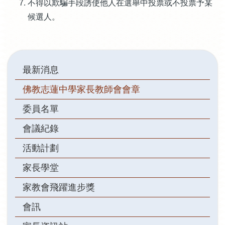
不得以欺騙手段誘使他人在選舉中投票或不投票予某
候選人。
Main
最新消息
navigation
佛教志蓮中學家長教師會會章
委員名單
會議紀錄
活動計劃
家長學堂
家教會飛躍進步獎
會訊