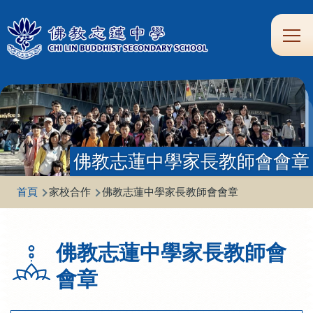
移至主內容
Main
學
生
家
校
圖
校
eClass
navi
習
涯
校
友
書
園
支
規
合
專
館
頻
援
劃
作
區
道
佛教志蓮中學家長教師會會章
導
首頁
家校合作
佛教志蓮中學家長教師會會章
航
連
佛教志蓮中學家長教師會
結
會章