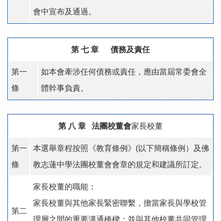
會中宣布及通過。
第 七 章 債務及責任
第一
如本會牽涉任何債務或責任，應由當屆常委會全
條
體幹事負責。
第 八 章 法團校董會
家長校董
第一
本選舉章程按照《教育條例》(以下簡稱條例）及佛
條
教志蓮中學法團校董會會章的規定和建議所訂定。
家長校董的職能：
家長校董與其他家長緊密聯繫，擔當家長與學校管
第二
理層之間的重要溝通橋樑；並與其他校董共同管理