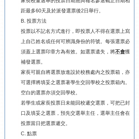
家長校董選舉的投票日期應與報名參選截止日期相
距最多60天及於派發選票後2日舉行。
B. 投票方法
投票以不記名方式進行，即投票人不得在選票上寫
上自己姓名或任何可辨識身份的符號。每張選票必
須蓋上選票印章方為有效。如選票遺失，將
不會
獲
補發選票。
家長可親自將選票放進設於校務處內之投票箱，亦
可選擇將填妥之選票著學生交回學校之投票箱內。
空白的選票亦須交回學校。
若學生或家長投票日未能回校遞交選票，可把已封
口及填妥之選票，預先交選舉主任，選舉主任會在
投票當日把選票遞交。
C. 點票