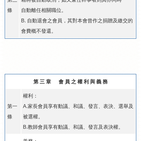
條
自動離任相關職位。
B. 自動退會之會員，其對本會曾作之捐贈及繳交的
會費概不發還。
第 三 章 會 員 之 權 利 與 義 務
權利：
第一
A.家長會員享有動議、和議、發言、表決、選舉及
條
被選權。
B.教師會員享有動議、和議、發言及表決權。