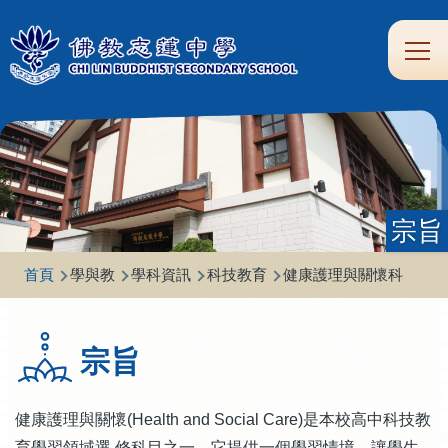
移至主內容
Main
學
生
家
校
圖
校
eClass
navi
習
涯
校
友
書
園
支
規
合
專
館
頻
援
劃
作
區
道
宗旨
導
首頁
學與教
學科資訊
科技教育
健康護理與關懷科
航
連
宗旨
結
健康護理與關懷(Health and Social Care)是本校高中科技教
育學習領域選 修科目之一。它提供一個學習情境，讓學生