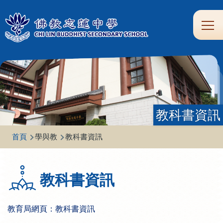
移至主內容
Main
學
生
家
校
圖
校
eClass
navi
習
涯
校
友
書
園
支
規
合
專
館
頻
援
劃
作
區
道
教科書資訊
導
首頁
學與教
教科書資訊
航
連
教科書資訊
結
教育局網頁：教科書資訊