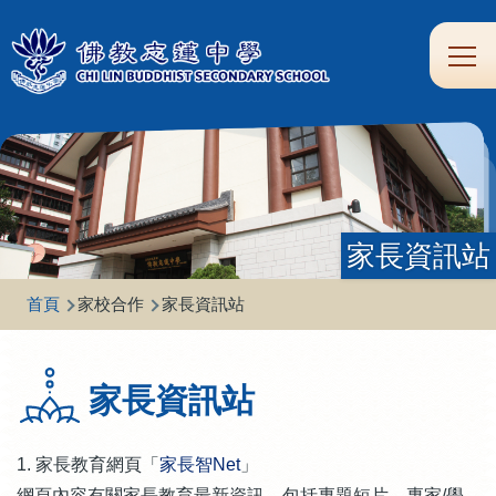
移至主內容
Main
學
生
家
校
圖
校
eClass
navi
習
涯
校
友
書
園
支
規
合
專
館
頻
援
劃
作
區
道
家長資訊站
導
首頁
家校合作
家長資訊站
航
連
家長資訊站
結
1. 家長教育網頁「
家長智Net
」
網頁內容有關家長教育最新資訊，包括專題短片、專家/學