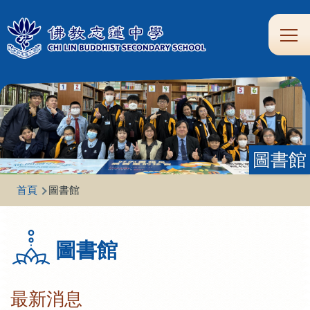
移至主內容
Main
學
生
家
校
圖
校
eClass
navi
習
涯
校
友
書
園
支
規
合
專
館
頻
援
劃
作
區
道
圖書館
導
首頁
圖書館
航
連
圖書館
結
最新消息