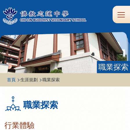
移至主內容
Main
學
生
家
校
圖
校
eClass
navi
習
涯
校
友
書
園
支
規
合
專
館
頻
援
劃
作
區
道
職業探索
導
首頁
生涯規劃
職業探索
航
連
職業探索
結
行業體驗