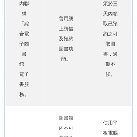
內聯
須於三
網
天內領
善用網
「綜
取已預
上續借
合電
約之可
及預約
子圖
取圖
圖書功
書
書，逾
能。
館」
期不
電子
候。
書服
務。
圖書館
使用平
內不可
板電腦