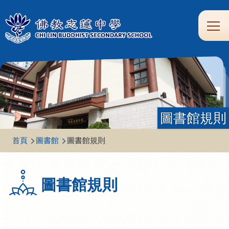
移至主內容
Main
學
生
家
校
圖
校
eClass
navi
習
涯
校
友
書
園
支
規
合
專
館
頻
援
劃
作
區
道
圖書館規則
導
首頁
圖書館
圖書館規則
航
連
圖書館規則
結