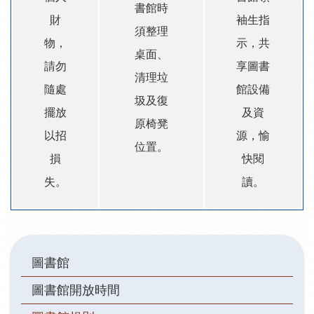
書館時
財
袖生指
須整理
物，
示，共
桌面、
請勿
享圖書
清理垃
隨處
館設備
圾及復
擺放
及資
原椅凳
以招
源，愉
位置。
損
快閱
失。
讀。
Main
圖書館
navigation
圖書館開放時間