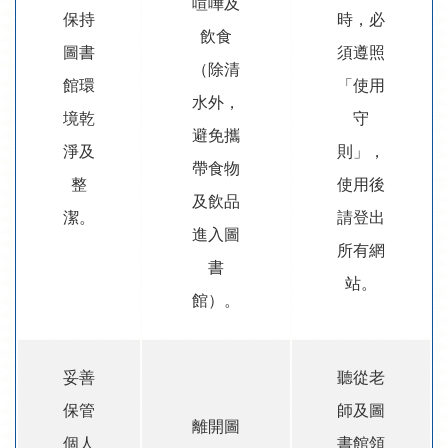
喧嘩及
保持
時，必
飲食
圖書
須遵照
（除清
館環
「使用
水外，
境乾
守
避免攜
淨及
則」，
帶食物
整
使用後
及飲品
潔。
請登出
進入圖
所有網
書
站。
館）。
妥善
聽從老
保管
師及圖
離開圖
個人
書館領