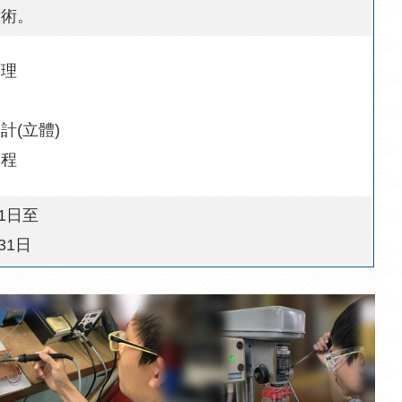
技術。
原理
計(立體)
編程
月1日至
31日