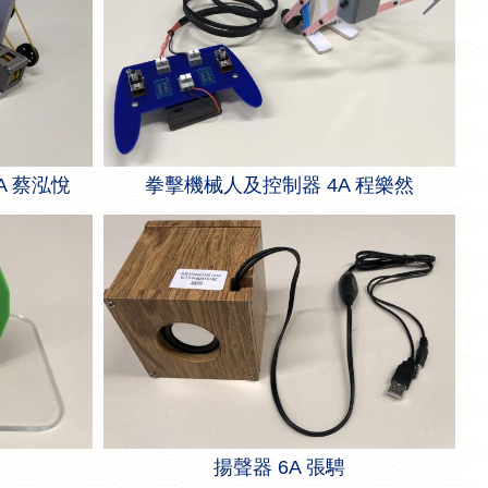
A 蔡泓悅
拳擊機械人及控制器 4A 程樂然
揚聲器 6A 張騁