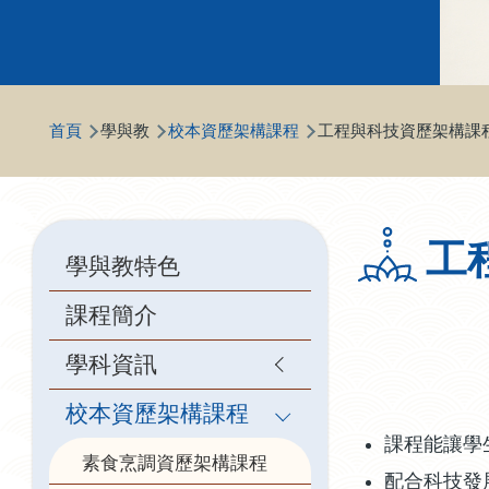
導
首頁
學與教
校本資歷架構課程
工程與科技資歷架構課
航
連
結
Main
工
學與教特色
navigation
課程簡介
學科資訊
校本資歷架構課程
課程能讓學
素食烹調資歷架構課程
配合科技發