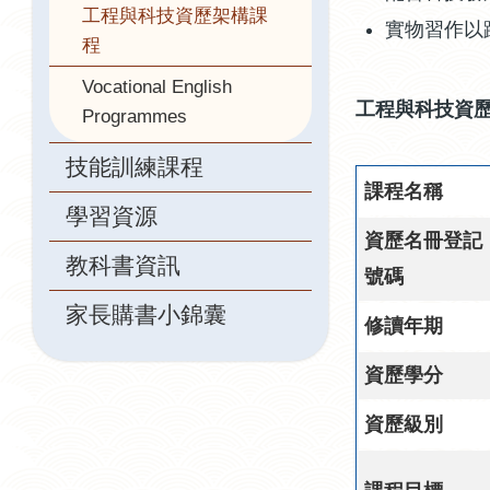
工程與科技資歷架構課
實物習作以
程
Vocational English
工程與科技資歷
Programmes
技能訓練課程
課程名稱
學習資源
資歷名冊登記
教科書資訊
號碼
家長購書小錦囊
修讀年期
資歷學分
資歷級別