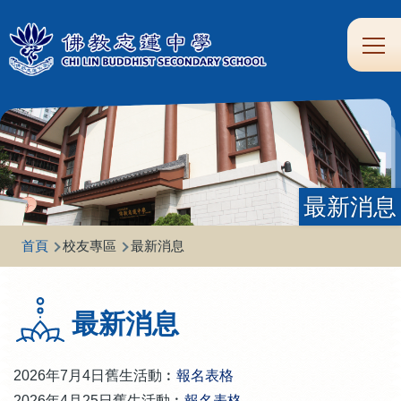
移至主內容
Main
學
生
家
校
圖
校
eClass
navi
習
涯
校
友
書
園
支
規
合
專
館
頻
援
劃
作
區
道
最新消息
導
首頁
校友專區
最新消息
航
連
最新消息
結
2026年7月4日舊生活動
︰
報名表格
2026年4月25日舊生活動
︰
報名表格