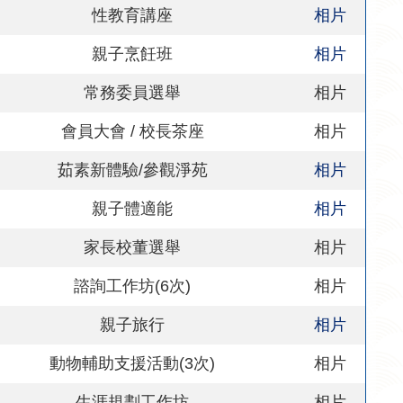
性教育講座
相片
親子烹飪班
相片
常務委員選舉
相片
會員大會
/
校長茶座
相片
茹素新體驗
/
參觀淨苑
相片
親子體適能
相片
家長校董選舉
相片
諮詢工作坊
(6
次
)
相片
親子旅行
相片
動物輔助支援活動
(3
次
)
相片
生涯規劃工作坊
相片