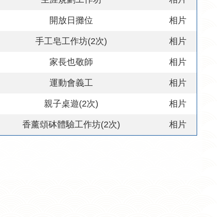
開放日攤位
相片
手工皂工作坊
(2
次
)
相片
家長也敬師
相片
運動會義工
相片
親子桌遊
(2
次
)
相片
香薰頌砵體驗工作坊
(2
次
)
相片