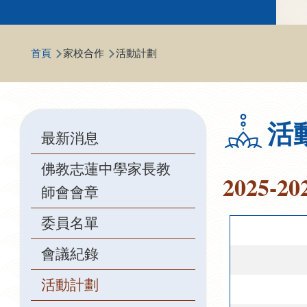
導
首頁
家校合作
活動計劃
航
連
結
Main
活
最新消息
navigation
佛教志蓮中學家長教
2025-
師會會章
委員名單
會議紀錄
活動計劃