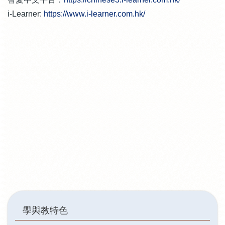
i-Learner:
https://www.i-learner.com.hk/
Main
學與教特色
navigation