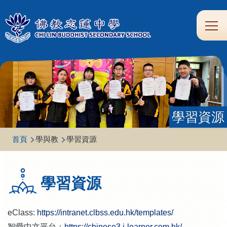
移至主內容
Main
學
生
家
校
圖
校
eClass
navi
習
涯
校
友
書
園
支
規
合
專
館
頻
援
劃
作
區
道
學習資源
導
首頁
學與教
學習資源
航
連
學習資源
結
eClass:
https://intranet.clbss.edu.hk/templates/
智愛中文平台：
https://chinese3.i-learner.com.hk/