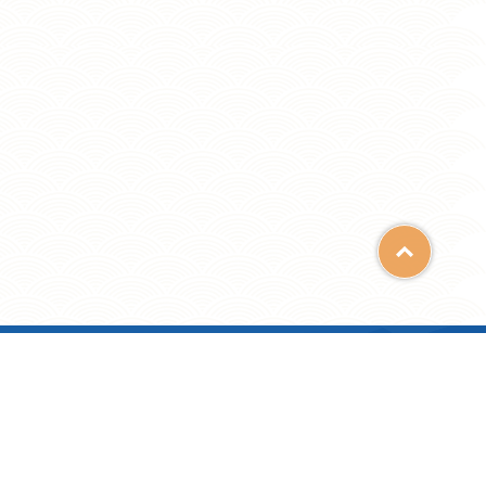
Top
電郵: admin@clbss.edu.hk
By: ctd.hk