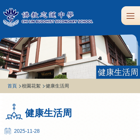
移至主內容
Main
學
生
家
校
圖
校
eClass
navi
習
涯
校
友
書
園
支
規
合
專
館
頻
援
劃
作
區
道
健康生活周
導
首頁
校園花絮
健康生活周
航
連
健康生活周
結
2025-11-28