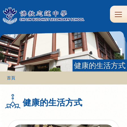
移至主內容
Main
學
生
家
校
圖
校
eClass
navi
習
涯
校
友
書
園
支
規
合
專
館
頻
援
劃
作
區
道
健康的生活方式
導
首頁
航
連
健康的生活方式
結