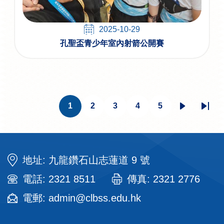
2025-10-29
孔聖盃青少年室內射箭公開賽
Pagination
1
2
3
4
5
目
頁
頁
頁
頁
下
Last
前
面
面
面
面
一
page
頁
頁
面
地址: 九龍鑽石山志蓮道 9 號
電話: 2321 8511
傳真: 2321 2776
電郵: admin@clbss.edu.hk