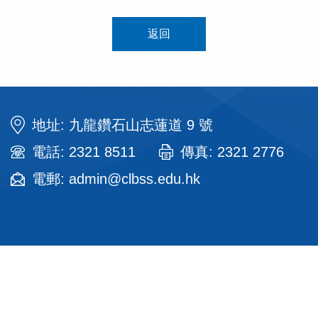
返回
地址: 九龍鑽石山志蓮道 9 號
電話: 2321 8511
傳真: 2321 2776
電郵: admin@clbss.edu.hk
Sitemap
| Copyright ©
2026 Chi Lin Buddhist Secondary School.
All rights reserved.
By: ctd.hk