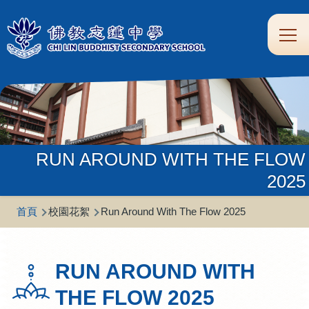
移至主內容
Main
學
生
家
校
圖
校
eClass
navi
習
涯
校
友
書
園
支
規
合
專
館
頻
援
劃
作
區
道
RUN AROUND WITH THE FLOW
2025
導
首頁
校園花絮
Run Around With The Flow 2025
航
連
RUN AROUND WITH
結
THE FLOW 2025