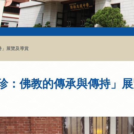
持」展覽及導賞
珍：佛教的傳承與傳持」展