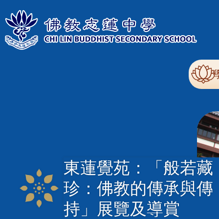
移至主內容
Mai
nav
東蓮覺苑：「般若藏
珍：佛教的傳承與傳
持」展覽及導賞