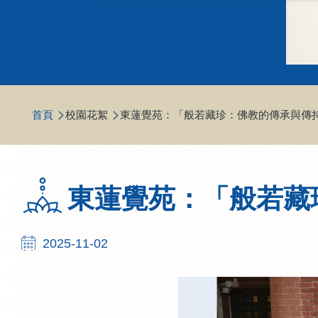
導
首頁
校園花絮
東蓮覺苑：「般若藏珍：佛教的傳承與傳
航
連
結
東蓮覺苑：「般若藏
2025-11-02