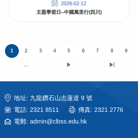
2026-02-12
主題學習日--中國萬里行(四川)
Pagination
1
2
3
4
5
6
7
8
9
目
頁
頁
頁
頁
頁
頁
頁
頁
前
面
面
面
面
面
面
面
面
…
下
Last
頁
一
page
面
頁
地址: 九龍鑽石山志蓮道 9 號
電話: 2321 8511
傳真: 2321 2776
電郵: admin@clbss.edu.hk