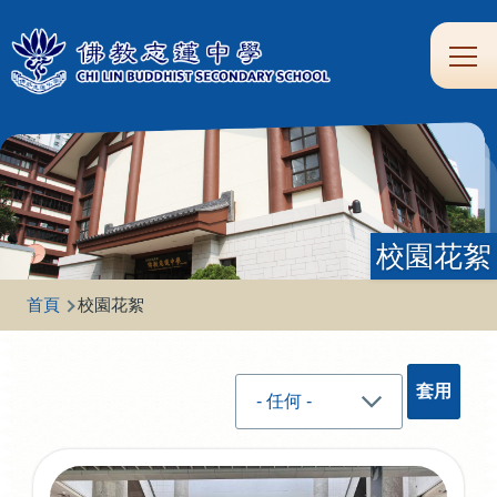
移至主內容
Main
學
生
家
校
圖
校
eClass
navi
習
涯
校
友
書
園
支
規
合
專
館
頻
援
劃
作
區
道
校園花絮
導
首頁
校園花絮
航
連
結