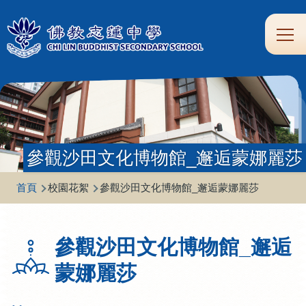
移至主內容
Main
學
生
家
校
圖
校
eClass
navi
習
涯
校
友
書
園
支
規
合
專
館
頻
援
劃
作
區
道
參觀沙田文化博物館_邂逅蒙娜麗莎
導
首頁
校園花絮
參觀沙田文化博物館_邂逅蒙娜麗莎
航
連
參觀沙田文化博物館_邂逅
結
蒙娜麗莎