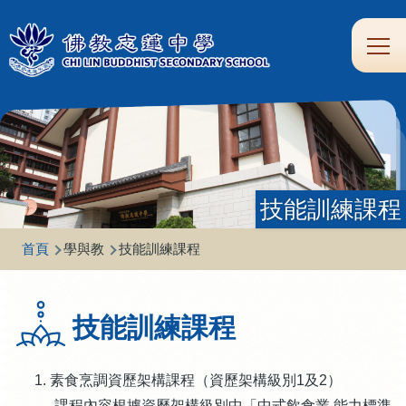
移至主內容
Main
學
生
家
校
圖
校
eClass
navi
習
涯
校
友
書
園
支
規
合
專
館
頻
援
劃
作
區
道
技能訓練課程
導
首頁
學與教
技能訓練課程
航
連
技能訓練課程
結
素食烹調資歷架構課程（資歷架構級別1及2）
-課程內容根據資歷架構級別中「中式飲食業‧能力標準