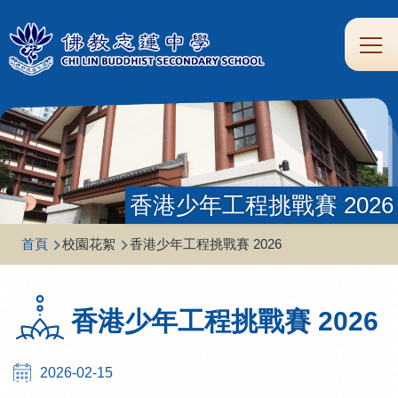
移至主內容
Main
學
生
家
校
圖
校
eClass
navi
習
涯
校
友
書
園
支
規
合
專
館
頻
援
劃
作
區
道
香港少年工程挑戰賽 2026
導
首頁
校園花絮
香港少年工程挑戰賽 2026
航
連
香港少年工程挑戰賽 2026
結
2026-02-15