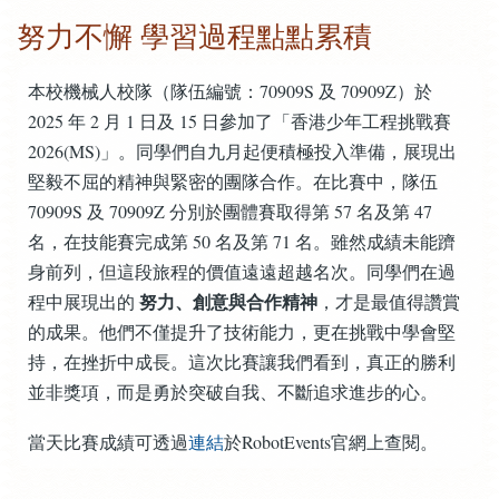
努力不懈 學習過程點點累積
本校機械人校隊（隊伍編號：70909S 及 70909Z）於
2025 年 2 月 1 日及 15 日參加了「香港少年工程挑戰賽
2026(MS)」。同學們自九月起便積極投入準備，展現出
堅毅不屈的精神與緊密的團隊合作。在比賽中，隊伍
70909S 及 70909Z 分別於團體賽取得第 57 名及第 47
名，在技能賽完成第 50 名及第 71 名。雖然成績未能躋
身前列，但這段旅程的價值遠遠超越名次。同學們在過
努力、創意與合作精神
程中展現出的
，才是最值得讚賞
的成果。他們不僅提升了技術能力，更在挑戰中學會堅
持，在挫折中成長。這次比賽讓我們看到，真正的勝利
並非獎項，而是勇於突破自我、不斷追求進步的心。
當天比賽成績可透過
連結
於RobotEvents官網上查閱。