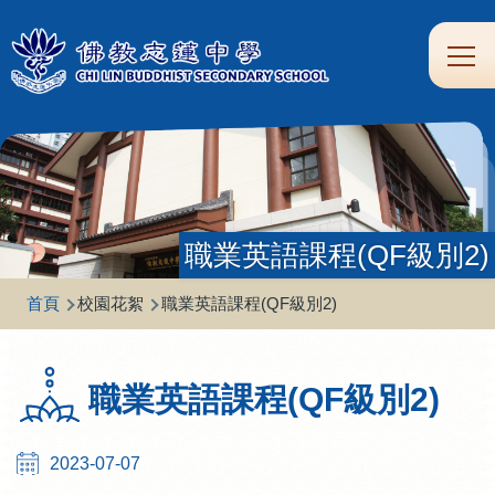
移至主內容
Main
學
生
家
校
圖
校
eClass
navi
習
涯
校
友
書
園
支
規
合
專
館
頻
援
劃
作
區
道
職業英語課程(QF級別2)
導
首頁
校園花絮
職業英語課程(QF級別2)
航
連
職業英語課程(QF級別2)
結
2023-07-07