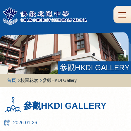
移至主內容
Main
學
生
家
校
圖
校
eClass
navi
習
涯
校
友
書
園
支
規
合
專
館
頻
援
劃
作
區
道
參觀HKDI GALLERY
導
首頁
校園花絮
參觀HKDI Gallery
航
連
參觀HKDI GALLERY
結
2026-01-26