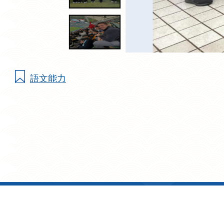
語文能力
地址: 九龍鑽石山志蓮道 