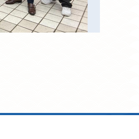
電郵: admin@clbss.edu.hk