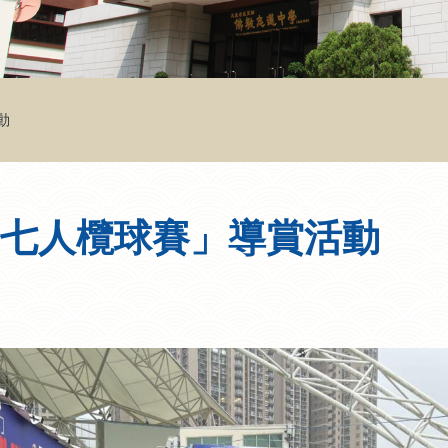
動
際七人欖球賽」導賞活動