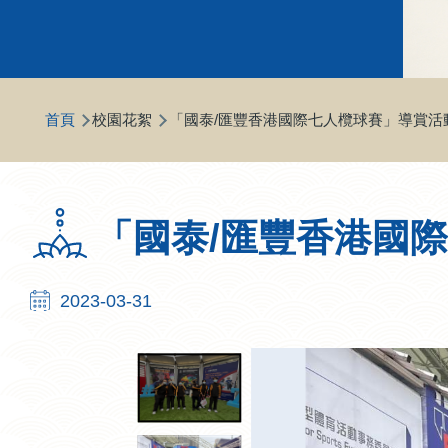
導
首頁
校園花絮
「國泰/匯豐香港國際七人欖球賽」導賞活
航
連
結
「國泰/匯豐香港國
2023-03-31