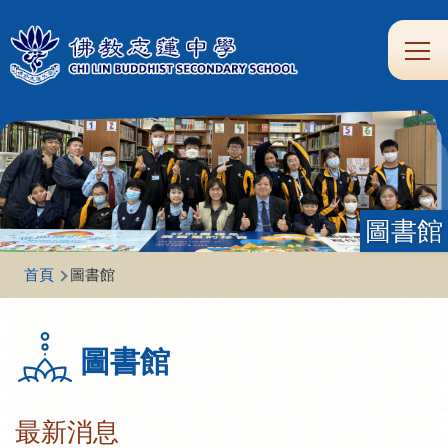
移至主內容
Main
學
生
家
校
圖
校
eClass
navi
習
涯
校
友
書
園
支
規
合
專
館
頻
援
劃
作
區
道
圖書館
導
首頁
圖書館
航
連
圖書館
結
最新消息